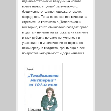
идейно-естетически вакууми на новото
време намират „ниши” за вулгарното,
бездуховното, сляпо подражателското,
безродното. Те са естествените мишени на
стрелите на критиката в „Телевизионни
мистерии”, които обикновено попадат право
в целта и печелят на авторката на статиите
в тази рубрика не само популярност и
уважение, но и озлобление от страна на
някои среди в гилдията, граничещо с все
по-яростна нетърпимост и дори ненавист.