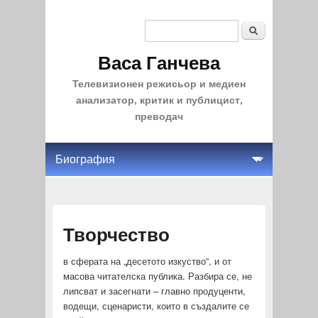
Search
Search form
Васа Ганчева
Телевизионен режисьор и медиен
анализатор, критик и публицист,
преводач
Творчество
в сферата на „десетото изкуство”, и от
масова читателска публика. Разбира се, не
липсват и засегнати – главно продуценти,
водещи, сценаристи, които в създалите се