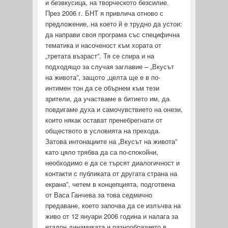
и безвкусица, на творческото безсилие.
През 2006 г. БНТ я привлича отново с
предложение, на което й е трудно да устои:
да направи своя програма със специфична
тематика и насоченост към хората от
„третата възраст”. Тя се спира и на
подходящо за случая заглавие – „Вкусът
на живота”, защото „целта ще е в по-
интимен тон да се обърнем към тези
зрители, да участваме в битието им, да
повдигаме духа и самочувствието на онези,
които някак остават пренебрегнати от
обществото в условията на прехода.
Затова интонациите на „Вкусът на живота”
като цяло трябва да са по-спокойни,
необходимо е да се търсят диалогичност и
контакти с публиката от другата страна на
екрана”, четем в концепцията, подготвена
от Васа Ганчева за това седмично
предаване, което започва да се излъчва на
живо от 12 януари 2006 година и налага за
еталон динамиката и разнообразието в