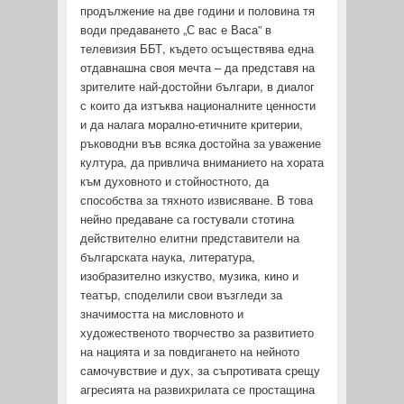
продължение на две години и половина тя
води предаването „С вас е Васа” в
телевизия ББТ, където осъществява една
отдавнашна своя мечта – да представя на
зрителите най-достойни българи, в диалог
с които да изтъква националните ценности
и да налага морално-етичните критерии,
ръководни във всяка достойна за уважение
култура, да привлича вниманието на хората
към духовното и стойностното, да
способства за тяхното извисяване. В това
нейно предаване са гостували стотина
действително елитни представители на
българската наука, литература,
изобразително изкуство, музика, кино и
театър, споделили свои възгледи за
значимостта на мисловното и
художественото творчество за развитието
на нацията и за повдигането на нейното
самочувствие и дух, за съпротивата срещу
агресията на развихрилата се простащина