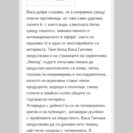
Васа добре съзнава, че е изправена срещу
опасни противници, но това само удвоява
силите й, с които води „самотната битка
срещу пошлото, невежественото и
антинационалното в ефира”, както се
изразява тя в едно от многобройните си
интервюта. Тази битка Васа Ганчева
продължава и на страниците на седмичника
„Уикенд”, където получава покана да
продължи критическите си изяви, битка,
толкова по-непримирима и последователна,
колкото по-агресивни стават някои
продуценти, водещи и политици, сякаш
сплели в змийско кълбо общите си
търгашески интереси.
Успоредно с дейността си на телевизионен
критик и на публицист, ангажиран дълбоко
с проблемите на обществото, Васа Ганчева
продължава да се доказва като творец,
най-тясно свързан с телевизията. В