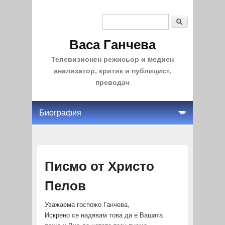
Search
Search form
Васа Ганчева
Телевизионен режисьор и медиен
анализатор, критик и публицист,
преводач
Писмо от Христо
Пелов
Уважаема госпожо Ганчева,
Искрено се надявам това да е Вашата