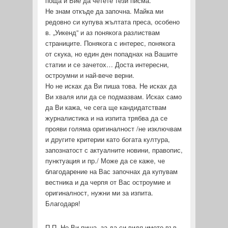
поща и Вие да четете тези писма.
Не знам откъде да започна. Майка ми
редовно си купува жълтата преса, особено
в. „Уикенд” и аз понякога разлиствам
страниците. Понякога с интерес, понякога
от скука, но един ден попаднах на Вашите
статии и се зачетох… Доста интересни,
остроумни и най-вече верни.
Но не исках да Ви пиша това. Не исках да
Ви хваля или да се подмазвам. Исках само
да Ви кажа, че сега ще кандидатствам
журналистика и на изпита трябва да се
прояви голяма оригиналност /не изключвам
и другите критерии като богата култура,
запознатост с актуалните новини, правопис,
пунктуация и пр./ Може да се каже, че
благодарение на Вас започнах да купувам
вестника и да черпя от Вас остроумие и
оригиналност, нужни ми за изпита.
Благодаря!
П.П. Не Ви пиша, за да си видя името във