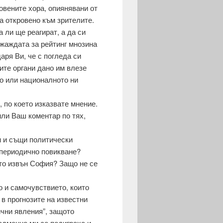
овените хора, опиянявани от
а откровено към зрителите.
 ли ще реагират, а да си
 жаждата за рейтинг мнозина
аря Ви, че с погледа си
ите органи дано им влезе
то или националното ни
 по което изказвате мнение.
или Ваш коментар по тях,
и и същи политически
а периодично повикване?
то извън София? Защо не се
о и самочувствието, които
в прогнозите на известни
ични явления”, защото
Надменно ми се подиграха и