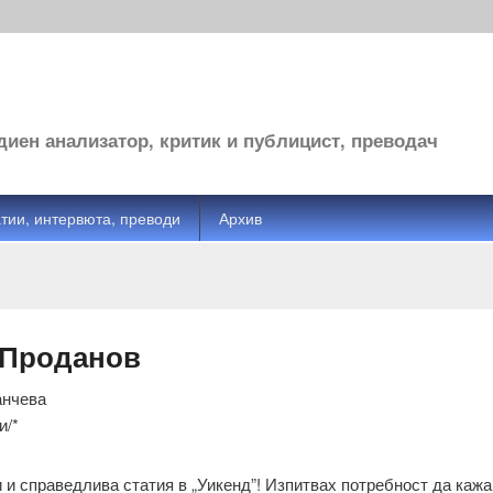
иен анализатор, критик и публицист, преводач
тии, интервюта, преводи
Архив
 Проданов
анчева
и/*
 и справедлива статия в „Уикенд”! Изпитвах потребност да кажа