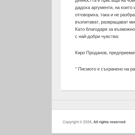
дадоха аргументи, на които 
отговориха, така и не разбр
възпитават, развращават мис
Като благодаря за възможно
с най-добри чувства:
Киро Проданов, предприемач
* Писмото е съхранено на ра
Copyright © 2026,
All rights reserved