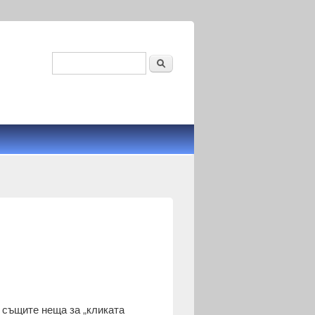
Search
Search form
 същите неща за „кликата