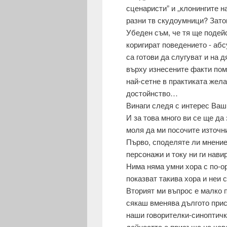
сценаристи” и „клонингите н
разни тв скудоумници? Зато
Убеден съм, че тя ще подейс
коригират поведението - аб
са готови да слугуват и на д
върху изнесените факти пома
най-сетне в практиката жела
достойнство…
Винаги следя с интерес Ваши
И за това много ви се ще да
моля да ми посочите източн
Първо, споделяте ли мнение
персонажи и току ни ги нави
Нима няма умни хора с по-о
показват такива хора и неи 
Вторият ми въпрос е малко 
сякаш вменява дългото присъ
наши говорителки-синоптички
дейността е присъща на чове