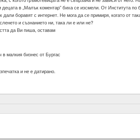
и децата в „Малък коментар” биха се изсмели. От Института по 
ах дали боравят с интернет. Не мога да се примиря, когато от та
ленето и съзнанието ни, така ли е или не?
стта да Ви пиша, оставам
 в малкия бизнес от Бургас
зпечатка и не е датирано.