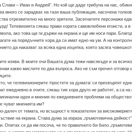
а Слави – Иван и Андрей”. Но кой ще даде трибуна на нас, обикн
ва много се зарадвах на тази ваша публикация, насочена толков
тва отрезвително на много зрители. Засегнатите персонажи едва
сурд! Телевизията сякаш прави хората самовлюбени егоисти, а в
явола, ако това ще ги държи на екрана и ще им носи пари. Благод
гате на порядъчните хора да си имат едно на ум. А на контролн
нието да наказват за всяка една изцепка, която засяга човешко
те изяви. В моите очи Вашата дума тежи навсякъде и за всичко,
 знам какво мислите по два въпроса. Ако не съм прочел отговор 
иците.
то, че телевизионерите /простете за думата/ си прехвърлят едн
рат ежедневно в очите, сякаш тия хора друго не работят, а са н
ригинални идеи и мнения по ежедневните проблеми на общество
се чуват мненията им?
по-далеч от темата, но всъщност е показателен за високомериет
ствие на екрана. Става дума за израза „гръмотевична дейност” 
. Опитах се да им посоча, че по правилното би било „гръмотев
ка, с когото гръмотевицата не е свързана и не зависи от него. 