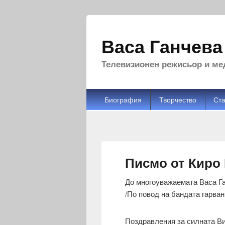
Васа Ганчева
Телевизионен режисьор и мед
Биография
Творчество
Ста
Писмо от Киро
До многоуважаемата Васа Г
/По повод на бандата гарван
Поздравления за силната Ви